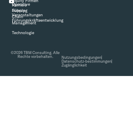
Equity Firmen
Operative
Karriere
Führung
Supply-
Veranstaltungen
Chain
Führungskräfteentwicklung
Management
Technologie
©2026 TBM Consulting. Alle
Rechte vorbehalten.
Nutzungsbedingungen
Datenschutz-bestimmungen
Zugänglichkeit