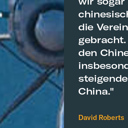
wir sogar
chinesisc
die Verei
gebracht. 
den Chine
insbesond
steigende
China."
David Roberts