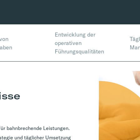
Entwicklung der
 von
Täg
operativen
gaben
Man
Führungsqualitäten
isse
 für bahnbrechende Leistungen.
ategie und täglicher Umsetzung