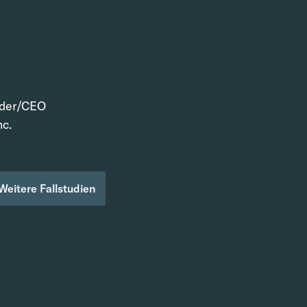
nder/CEO
nc.
Weitere Fallstudien